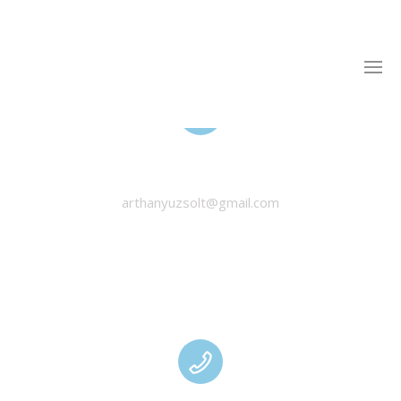
HANYU ZSOLT
arthanyuzsolt@gmail.com