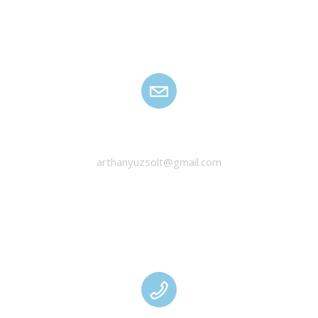
HANYU ZSOLT
arthanyuzsolt@gmail.com